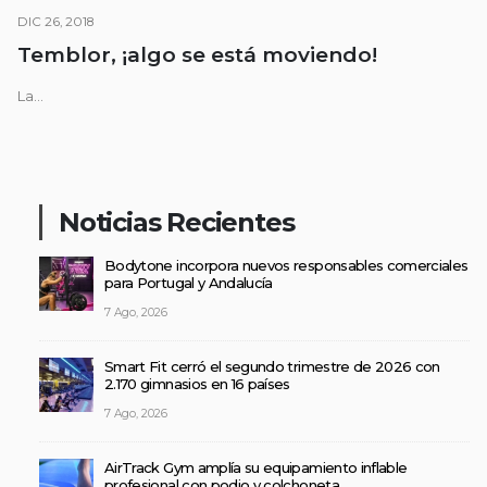
DIC 26, 2018
Temblor, ¡algo se está moviendo!
La...
Noticias Recientes
Bodytone incorpora nuevos responsables comerciales
para Portugal y Andalucía
7 Ago, 2026
Smart Fit cerró el segundo trimestre de 2026 con
2.170 gimnasios en 16 países
7 Ago, 2026
AirTrack Gym amplía su equipamiento inflable
profesional con podio y colchoneta