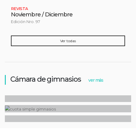
REVISTA
Noviembre / Diciembre
Edición Nro. 97
Ver todas
Cámara de gimnasios
ARGENTINA
CÁMARA DE GIMNASIOS
ver más
Se acordó 15% de aumento para empleados
ARGENTINA
CÁMARA DE GIMNASIOS
GIMNASIOS
de gimnasios
Ampliaron el programa «Cuota Simple» para
CÁMARA DE GIMNASIOS
gimnasios y más rubros
Los gimnasios participarán del Programa
«Cuota Simple»