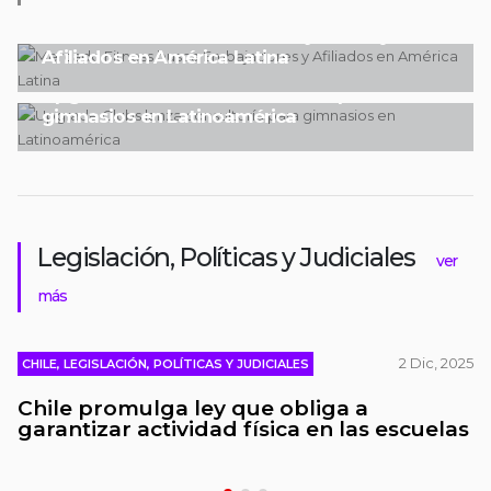
ARGENTINA
LANZAMIENTOS
NOTAS DE PRENSA
Mercado Fitness busca Embajadores y
Afiliados en América Latina
ARGENTINA
LANZAMIENTOS
Upgrade Clubs lanza consultoría para
gimnasios en Latinoamérica
Legislación, Políticas y Judiciales
ver
más
2 Dic, 2025
CHILE, LEGISLACIÓN, POLÍTICAS Y JUDICIALES
Chile promulga ley que obliga a
garantizar actividad física en las escuelas