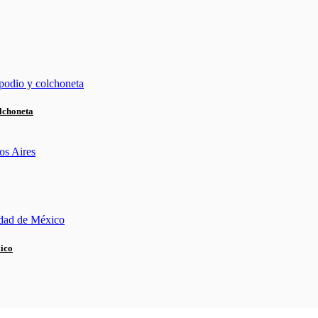
lchoneta
xico