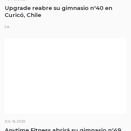
Upgrade reabre su gimnasio n°40 en
Curicó, Chile
La...
JUL 16, 2025
Anytime Fitness abrirá su gimnasio n°49