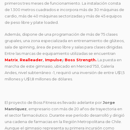
primeros tres meses de funcionamiento. La instalación consta
de 1.300 metros cuadrados e incorpora más de 30 máquinas de
cardio, más de 40 máquinas sectorizadas y más de 45 equipos
de peso libre y plate loaded.
Además, dispone de una programación de más de 75 clases
grupales, una zona especializada en entrenamiento de glúteos,
sala de spinning, área de peso libre y salas para clases dirigidas.
Entre las marcas de equipamiento utilizadas se encuentran
Matrix
,
Realleader
,
Impulse
y
Boss Strength.
La puesta en
marcha de este gimnasio, ubicado en Merced 753, Galería
Andes, nivel subterráneo -1, requirió una inversión de entre U$1,5
millones y U$1,8 millones de dólares.
El proyecto de Boss Fitness es llevado adelante por
Jorge
Manríquez
, empresario con más de 20 años de trayectoria en
el sector farmacéutico. Durante ese período desarrolló y dirigió
una cadena de farmacias en la Región Metropolitana de Chile.
Aunque el gimnasio representa su primera incursión como