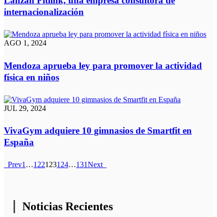
Lanzan Fitlink, una empresa consultora de
internacionalización
AGO 1, 2024
Mendoza aprueba ley para promover la actividad
física en niños
JUL 29, 2024
VivaGym adquiere 10 gimnasios de Smartfit en
España
Prev
1
…
122
123
124
…
131
Next
Noticias Recientes