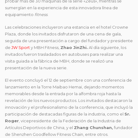
probar más de 30 máquinas de la serie «Zeus», mientras se
sumergían en la experiencia de esta innovadora línea de
equipamiento
fitness
.
Las celebraciones incluyeron una estancia en el hotel Crowne
Plaza, donde los invitados disfrutaron de una cena de gala,
seguida de una presentación a cargo del fundador y presidente
de
JW Sport
y MBH Fitness,
Zhao JinZhi.
Al día siguiente, los
invitados fueron trasladados en autobuses para realizar una
visita guiada a la fábrica de MBH, donde se realizó una
presentación de la nueva serie.
El evento concluyó el 12 de septiembre con una conferencia de
lanzamiento en la Torre Maibao Hemai, dejando momentos
memorables desde la entrada por la alfombra roja hasta la
revelación de los nuevos productos. Los invitados destacaron la
innovación y el profesionalismo de la conferencia, que incluyó la
participación de destacadas figuras de la industria, como el
Sr.
Roger
, vicepresidente de la Federación de la Industria de
Artículos Deportivos de China, y el
Zhang Chunshan,
fundador
de Shenzhen Goodfellow Fitness Chain, entre otros.