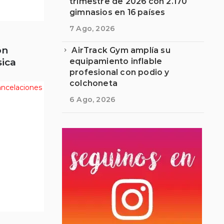
trimestre de 2026 con 2.170
gimnasios en 16 países
7 Ago, 2026
ón
AirTrack Gym amplía su
sica
equipamiento inflable
profesional con podio y
colchoneta
6 Ago, 2026