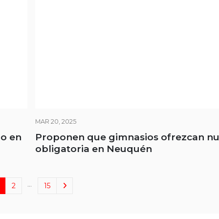
MAR 20, 2025
io en
Proponen que gimnasios ofrezcan nu
obligatoria en Neuquén
…
2
15