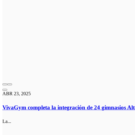
ABR 23, 2025
VivaGym completa la integración de 24 gimnasios Alt
La...