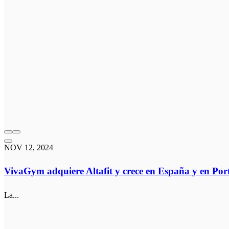
NOV 12, 2024
VivaGym adquiere Altafit y crece en España y en Por
La...