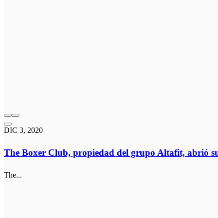
DIC 3, 2020
The Boxer Club, propiedad del grupo Altafit, abrió 
The...