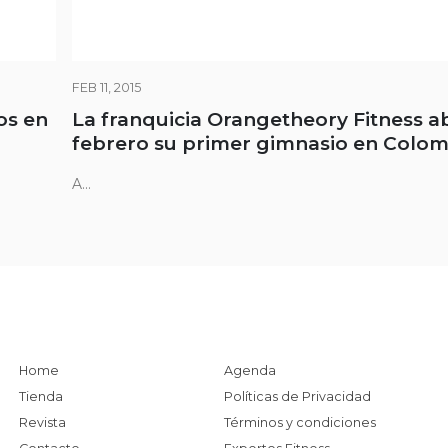
FEB 11, 2015
os en
La franquicia Orangetheory Fitness a
febrero su primer gimnasio en Colom
A...
Home
Agenda
Tienda
Políticas de Privacidad
Revista
Términos y condiciones