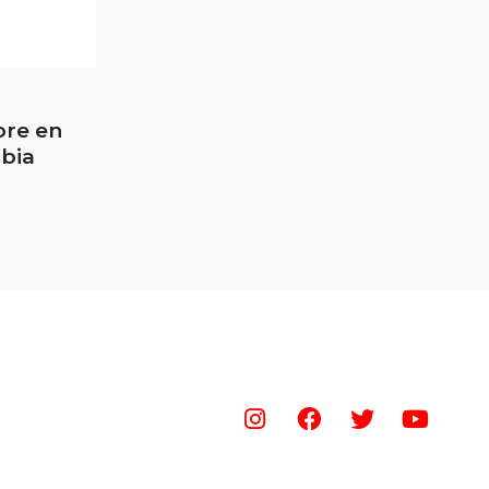
bre en
bia