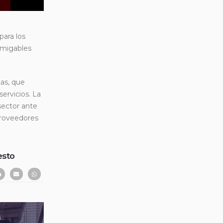
para los
 amigables
tas, que
ervicios. La
sector ante
proveedores
esto