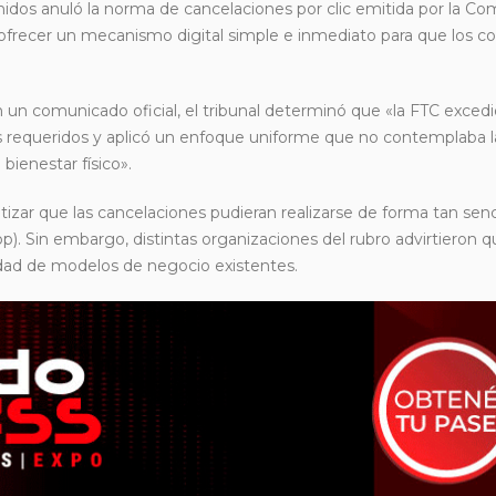
idos anuló la norma de cancelaciones por clic emitida por la Co
 ofrecer un mecanismo digital simple e inmediato para que los 
 un comunicado oficial, el tribunal determinó que «la FTC excedi
os requeridos y aplicó un enfoque uniforme que no contemplaba l
 bienestar físico».
izar que las cancelaciones pudieran realizarse de forma tan senc
. Sin embargo, distintas organizaciones del rubro advirtieron 
rsidad de modelos de negocio existentes.