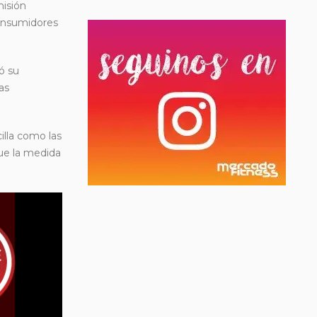
misión
consumidores
ó su
as
illa como las
que la medida