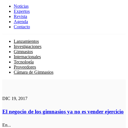
Noticias
Expertos
Revista
Agenda
Contacto
Lanzamientos
Investigaciones
Gimnasios
Internacionales
Tecnología
Proveedores
Cámara de Gimnasios
DIC 19, 2017
El negocio de los gimnasios ya no es vender ejercicio
En...