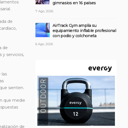
ndamentos
gimnasios en 16 países
arial.
7 Ago, 2026
zada de
AirTrack Gym amplía su
cardíaco,
equipamiento inflable profesional
con podio y colchoneta
6 Ago, 2026
a de
 y servicios,
 las
as
que sienten.
sin que medie
espuestas
ealización de