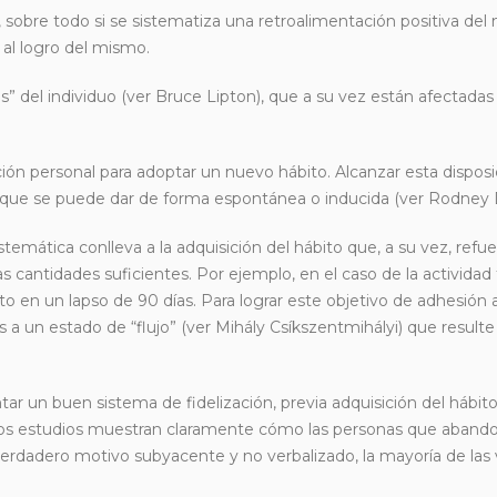
, sobre todo si se sistematiza una retroalimentación positiva de
 al logro del mismo.
s” del individuo (ver Bruce Lipton), que a su vez están afectadas
ción personal para adoptar un nuevo hábito. Alcanzar esta dispos
n que se puede dar de forma espontánea o inducida (ver Rodney
mática conlleva a la adquisición del hábito que, a su vez, refue
cantidades suficientes. Por ejemplo, en el caso de la actividad f
 en un lapso de 90 días. Para lograr este objetivo de adhesión a
s a un estado de “flujo” (ver Mihály Csíkszentmihályi) que resulte
r un buen sistema de fidelización, previa adquisición del hábito
los estudios muestran claramente cómo las personas que abando
verdadero motivo subyacente y no verbalizado, la mayoría de las 