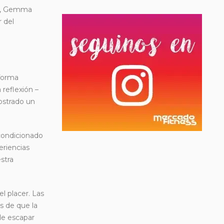
er, Gemma
r del
 forma
reflexión –
ostrado un
condicionado
eriencias
stra
l placer. Las
s de que la
de escapar