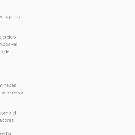
onjugar su
jercicio
nidos –el
so de
ominadas
 esto se ve
 como el
adores.
 se ha