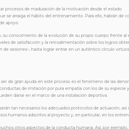
tizar procesos de maduración de la motivación desde el estado
ue se arraiga el hábito del entrenamiento. Para ello, habrán de c
 de apoyo.
o, su conocimiento de la evolución de su propio cuerpo frente al e
 niveles de satisfacción y la retroalimentación sobre los logros obte
 de sesiones–, hasta lograr entrar en un auténtico círculo virtuo
 ser de gran ayuda en este proceso es el fenómeno de las den
 conductas de imitación por pura empatía con los de su especie y
pueden darse en el marco de una instalación deportiva.
, serán tan necesarios los adecuados protocolos de actuación, así
sos humanos adscritos al proyecto y, en particular, en los entren
chos otros aspectos de la conducta humana. Así, por ejemplo,