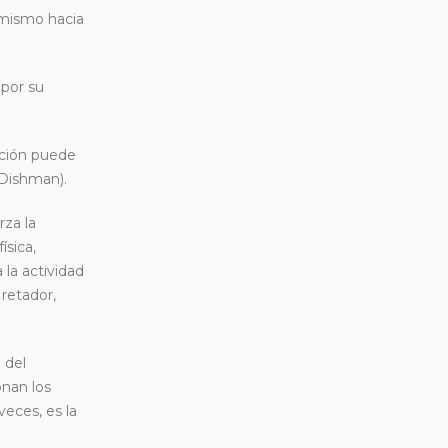
l mismo hacia
 por su
ición puede
 Dishman).
rza la
ísica,
 la actividad
 retador,
 del
nan los
veces, es la