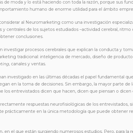
s de moda y lo está haciendo con toda la razón, porque sus fu
omportamiento humano de enorme utilidad para el ámbito empres
considerar al Neuromarketing como una investigación especiali
 y centrales de los sujetos estudiados –actividad cerebral, ritmo 
 obtener conclusiones.
ón investigar procesos cerebrales que explican la conducta y tom
keting tradicional: inteligencia de mercado, diseño de productos
eting
, canales y ventas.
an investigado en las últimas décadas el papel fundamental que
gan en la toma de decisiones. Sin embargo, la mayor parte de l
e los entrevistados dicen que hacen, dicen que piensan o dicen 
irectamente respuestas neurofisiológicas de los entrevistados, 
ierte prácticamente en la única metodología que puede obtener r
, en el que están surgiendo numerosos estudios. Pero, para la r