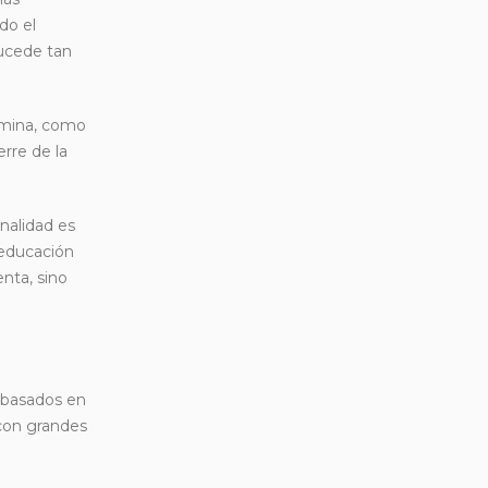
do el
sucede tan
amina, como
rre de la
inalidad es
 educación
nta, sino
 basados en
con grandes