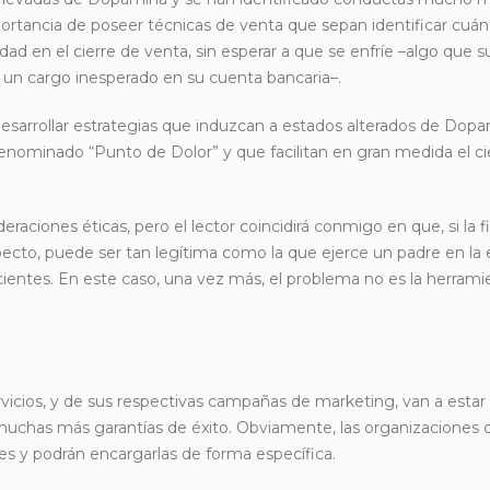
ortancia de poseer técnicas de venta que sepan identificar cuán
idad en el cierre de venta, sin esperar a que se enfríe –algo que 
un cargo inesperado en su cuenta bancaria–.
esarrollar estrategias que induzcan a estados alterados de Dop
denominado “Punto de Dolor” y que facilitan en gran medida el cie
aciones éticas, pero el lector coincidirá conmigo en que, si la f
specto, puede ser tan legítima como la que ejerce un padre en la
cientes. En este caso, una vez más, el problema no es la herramie
vicios, y de sus respectivas campañas de marketing, van a estar
muchas más garantías de éxito. Obviamente, las organizaciones 
es y podrán encargarlas de forma específica.