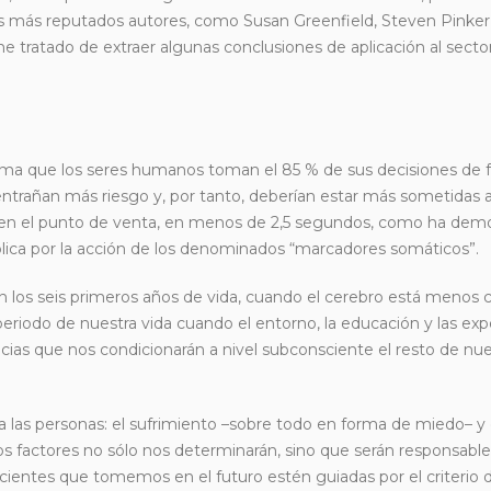
 los más reputados autores, como Susan Greenfield, Steven Pink
he tratado de extraer algunas conclusiones de aplicación al secto
ima que los seres humanos toman el 85 % de sus decisiones de
trañan más riesgo y, por tanto, deberían estar más sometidas a 
e en el punto de venta, en menos de 2,5 segundos, como ha dem
a por la acción de los denominados “marcadores somáticos”.
 los seis primeros años de vida, cuando el cerebro está menos 
periodo de nuestra vida cuando el entorno, la educación y las exp
encias que nos condicionarán a nivel subconsciente el resto de nue
 las personas: el sufrimiento –sobre todo en forma de miedo– y e
 factores no sólo nos determinarán, sino que serán responsable
ientes que tomemos en el futuro estén guiadas por el criterio 