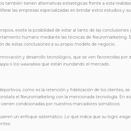
también tienen alternativas estratégicas frente a esta realida
ferar las empresas especializadas en brindar estos estudios y su
propios, existe la posibilidad de estar al tanto de las conclusiones
ortamiento humano mediante las técnicas de Neuromarketing. E
ión de estas conclusiones a su propio modelo de negocio.
innovación y desarrollo tecnológico, que se ven favorecidas por el
apps
o los
wearables
que están inundando el mercado.
deportivos, como es la retención y fidelización de los clientes, s
constata el Neuromarketing con la mencionada tecnología. En es
e vienen condicionadas por nuestros marcadores somáticos:
equieren un enfoque sistemático. Lo que indica que su logro exig
entes.