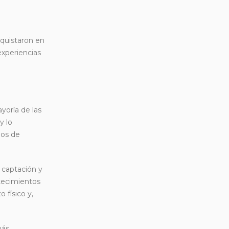
quistaron en
experiencias
yoría de las
y lo
ios de
 captación y
ntecimientos
 físico y,
más