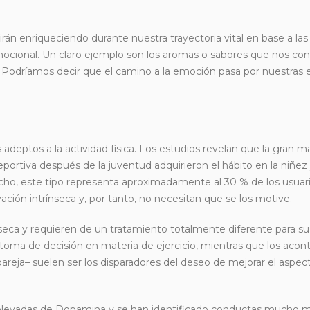
 irán enriqueciendo durante nuestra trayectoria vital en base a las
cional. Un claro ejemplo son los aromas o sabores que nos con
d. Podríamos decir que el camino a la emoción pasa por nuestras 
adeptos a la actividad física. Los estudios revelan que la gran ma
portiva después de la juventud adquirieron el hábito en la niñez 
echo, este tipo representa aproximadamente al 30 % de los usuar
ación intrínseca y, por tanto, no necesitan que se los motive.
seca y requieren de un tratamiento totalmente diferente para su
 toma de decisión en materia de ejercicio, mientras que los aco
reja– suelen ser los disparadores del deseo de mejorar el aspecto
elevadas de Dopamina y se han identificado conductas mucho 