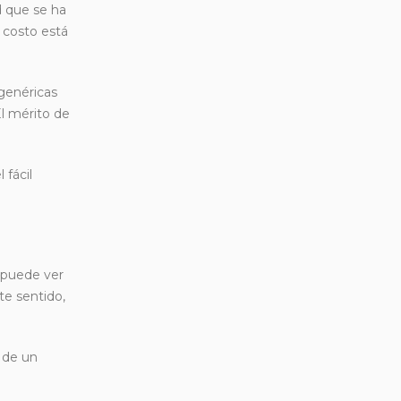
d que se ha
 costo está
 genéricas
l mérito de
 fácil
e puede ver
te sentido,
e de un