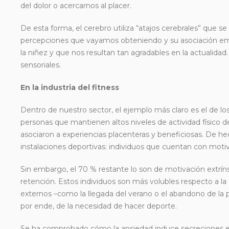
del dolor o acercarnos al placer.
De esta forma, el cerebro utiliza “atajos cerebrales” que se
percepciones que vayamos obteniendo y su asociación emo
la niñez y que nos resultan tan agradables en la actualida
sensoriales.
En la industria del fitness
Dentro de nuestro sector, el ejemplo más claro es el de los 
personas que mantienen altos niveles de actividad físico de
asociaron a experiencias placenteras y beneficiosas. De h
instalaciones deportivas: individuos que cuentan con motiv
Sin embargo, el 70 % restante lo son de motivación extrín
retención. Estos individuos son más volubles respecto a la
externos –como la llegada del verano o el abandono de la pa
por ende, de la necesidad de hacer deporte.
Se ha comprobado cómo la ansiedad induce secreciones 