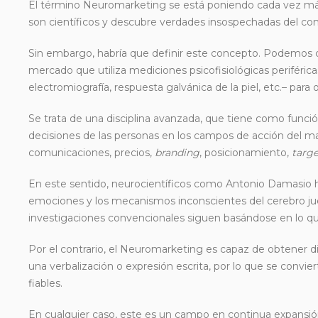
El término Neuromarketing se está poniendo cada vez má
son científicos y descubre verdades insospechadas del c
Sin embargo, habría que definir este concepto. Podemos 
mercado que utiliza mediciones psicofisiológicas periféricas
electromiografía, respuesta galvánica de la piel, etc.– para
Se trata de una disciplina avanzada, que tiene como funci
decisiones de las personas en los campos de acción del mar
comunicaciones, precios,
branding
, posicionamiento,
targ
En este sentido, neurocientíficos como Antonio Damasio h
emociones y los mecanismos inconscientes del cerebro jue
investigaciones convencionales siguen basándose en lo qu
Por el contrario, el Neuromarketing es capaz de obtener d
una verbalización o expresión escrita, por lo que se conv
fiables.
En cualquier caso, este es un campo en continua expansión