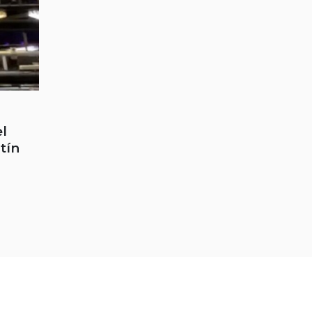
el
tín