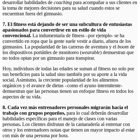
desarrollar habilidades de
coaching
para acompañar a sus clientes en
la toma de mejores decisiones para su salud cuando estos se
encuentran fuera del gimnasio.
7. El fitness está dejando de ser una subcultura de entusiastas
apasionados para convertirse en un estilo de vida
convencional.
La indumentaria de fitness –por ejemplo- se ha
convertido en ropa que la gente suele vestir a diario, afuera de los
gimnasios. La popularidad de las carreras de aventura y el
boom
de
los dispositivos portátiles de monitoreo (
wearable
) demuestran que
no todos optan por un gimnasio para transpirar.
Hoy, individuos de todas las edades se suman al fitness no solo por
sus beneficios para la salud sino también por su aporte a la vida
social. Asimismo, la creciente popularidad de los alimentos
orgánicos y el avance de dietas –como el ayuno intermitente-
demuestran que las personas tienen un enfoque fitness en todos los
aspectos de su vida.
8. Cada vez más entrenadores personales migrarán hacia el
trabajo con grupos pequeños,
para lo cual deberán desarrollar
habilidades específicas para el manejo de clases con varias
personas
.
Los clientes disfrutan de la camaradería al entrenar con
otros y los entrenadores notan que tienen un mayor impacto al estar
con más de una persona por hora.