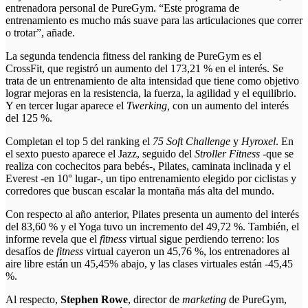
entrenadora personal de PureGym. “Este programa de
entrenamiento es mucho más suave para las articulaciones que correr
o trotar”, añade.
La segunda tendencia fitness del ranking de PureGym es el
CrossFit, que registró un aumento del 173,21 % en el interés. Se
trata de un entrenamiento de alta intensidad que tiene como objetivo
lograr mejoras en la resistencia, la fuerza, la agilidad y el equilibrio.
Y en tercer lugar aparece el
Twerking,
con un aumento del interés
del 125 %.
Completan el top 5 del ranking el
75 Soft Challenge
y
Hyroxel
. En
el sexto puesto aparece el Jazz, seguido del
Stroller Fitness
-que se
realiza con cochecitos para bebés-, Pilates, caminata inclinada y el
Everest -en 10° lugar-, un tipo entrenamiento elegido por ciclistas y
corredores que buscan escalar la montaña más alta del mundo.
Con respecto al año anterior, Pilates presenta un aumento del interés
del 83,60 % y el Yoga tuvo un incremento del 49,72 %. También, el
informe revela que el
fitness
virtual sigue perdiendo terreno: los
desafíos de
fitness
virtual cayeron un 45,76 %, los entrenadores al
aire libre están un 45,45% abajo, y las clases virtuales están -45,45
%.
Al respecto,
Stephen Rowe
, director de
marketing
de PureGym,