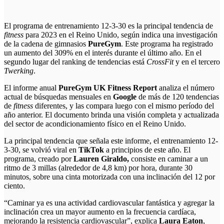
El programa de entrenamiento 12-3-30 es la principal tendencia de
fitness
para 2023 en el Reino Unido, según indica una investigación
de la cadena de gimnasios
PureGym
. Este programa ha registrado
un aumento del 309% en el interés durante el último año. En el
segundo lugar del ranking de tendencias está
CrossFit
y en el tercero
Twerking
.
El informe anual
PureGym UK Fitness Report
analiza el número
actual de búsquedas mensuales en
Google
de más de 120 tendencias
de
fitness
diferentes, y las compara luego con el mismo período del
año anterior. El documento brinda una visión completa y actualizada
del sector de acondicionamiento físico en el Reino Unido.
La principal tendencia que señala este informe, el entrenamiento 12-
3-30, se volvió viral en
TikTok
a principios de este año. El
programa, creado por
Lauren Giraldo,
consiste en caminar a un
ritmo de 3 millas (alrededor de 4,8 km) por hora, durante 30
minutos, sobre una cinta motorizada con una inclinación del 12 por
ciento.
“Caminar ya es una actividad cardiovascular fantástica y agregar la
inclinación crea un mayor aumento en la frecuencia cardíaca,
mejorando la resistencia cardiovascular”, explica
Laura Eaton
,