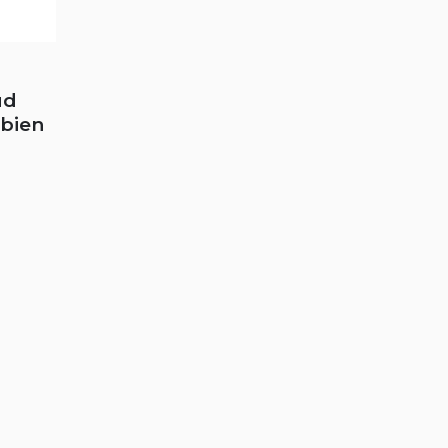
ud
 bien