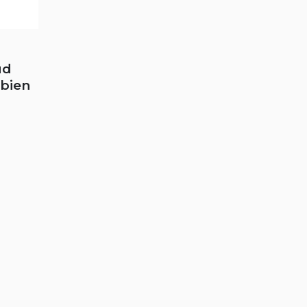
ud
 bien