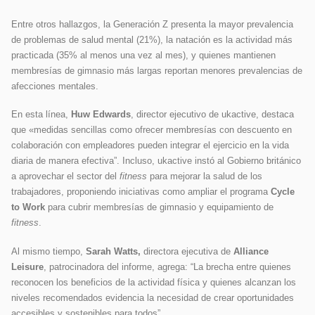
Entre otros hallazgos, la Generación Z presenta la mayor prevalencia
de problemas de salud mental (21%), la natación es la actividad más
practicada (35% al menos una vez al mes), y quienes mantienen
membresías de gimnasio más largas reportan menores prevalencias de
afecciones mentales.
En esta línea,
Huw Edwards
, director ejecutivo de ukactive, destaca
que «medidas sencillas como ofrecer membresías con descuento en
colaboración con empleadores pueden integrar el ejercicio en la vida
diaria de manera efectiva”. Incluso, ukactive instó al Gobierno británico
a aprovechar el sector del
fitness
para mejorar la salud de los
trabajadores, proponiendo iniciativas como ampliar el programa
Cycle
to Work
para cubrir membresías de gimnasio y equipamiento de
fitness
.
Al mismo tiempo,
Sarah Watts,
directora ejecutiva de
Alliance
Leisure
, patrocinadora del informe, agrega: “La brecha entre quienes
reconocen los beneficios de la actividad física y quienes alcanzan los
niveles recomendados evidencia la necesidad de crear oportunidades
accesibles y sostenibles para todos”.