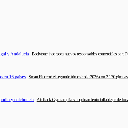
Bodytone incorpora nuevos responsables comerciales para P
Smart Fit cerró el segundo trimestre de 2026 con 2.170 gimnas
AirTrack Gym amplía su equipamiento inflable profesiona