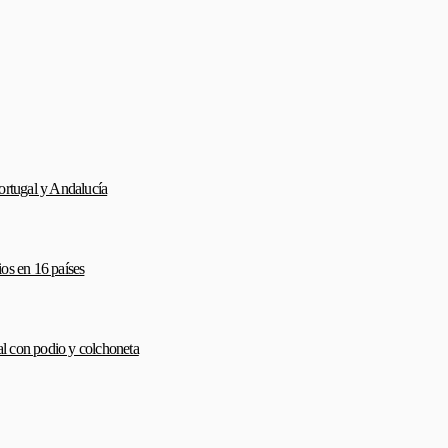
ortugal y Andalucía
ios en 16 países
l con podio y colchoneta