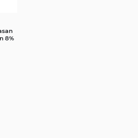
asan
un 8%