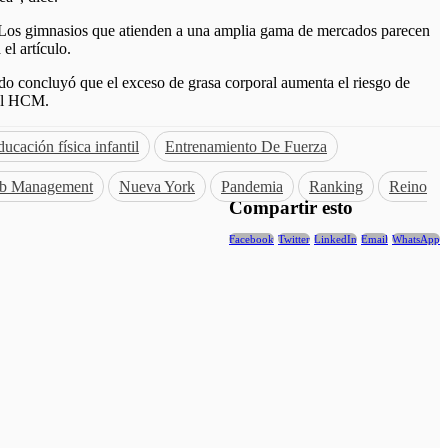
“Los gimnasios que atienden a una amplia gama de mercados parecen
el artículo.
ido concluyó que el exceso de grasa corporal aumenta el riesgo de
 el HCM.
ucación física infantil
Entrenamiento De Fuerza
ub Management
Nueva York
Pandemia
Ranking
Reino
Compartir esto
Facebook
Twitter
LinkedIn
Email
WhatsApp