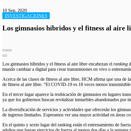
10 Sep, 2020
INVESTIGACIONES
Los gimnasios híbridos y el fitness al aire 
Los gimnasios híbridos y el fitness al aire libre encabezan el
ranking
d
mundo cambiar a digital para crear transmisiones en vivo o entrenami
Acerca de las clases de fitness al aire libre, HCM afirma que una de 
de fitness al aire libre. “El COVID-19 es 18 veces menos transmisible 
En el tercer lugar aparece la reubicación de gimnasios en lugares tran
ya que los gobiernos buscan revitalizar inmuebles abandonados por ti
La diversificación de servicios y actividades que ofrecerán los gimnas
de ingresos limitados. Esperamos ver una mayor actividad en áreas c
En el quinto y sexto lugar del ranking están el entrenamiento de fuer
adultos que hagan ejercicios de fuerza al menos dos días a la semana 