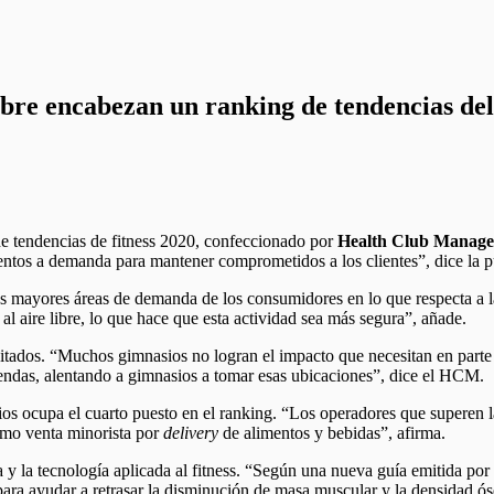
libre encabezan un ranking de tendencias del 
e tendencias de fitness 2020, confeccionado por
Health Club Manag
entos a demanda para mantener comprometidos a los clientes”, dice la p
las mayores áreas de demanda de los consumidores en lo que respecta a l
al aire libre, lo que hace que esta actividad sea más segura”, añade.
sitados. “Muchos gimnasios no logran el impacto que necesitan en parte d
endas, alentando a gimnasios a tomar esas ubicaciones”, dice el HCM.
ios ocupa el cuarto puesto en el ranking. “Los operadores que superen la
omo venta minorista por
delivery
de alimentos y bebidas”, afirma.
za y la tecnología aplicada al fitness. “Según una nueva guía emitida 
para ayudar a retrasar la disminución de masa muscular y la densidad ós