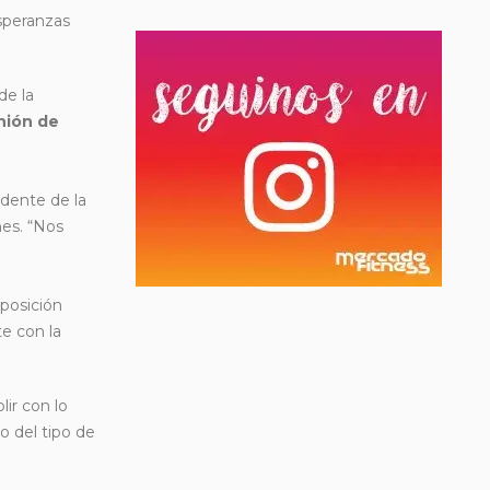
speranzas
de la
nión de
idente de la
nes. “Nos
posición
e con la
ir con lo
o del tipo de