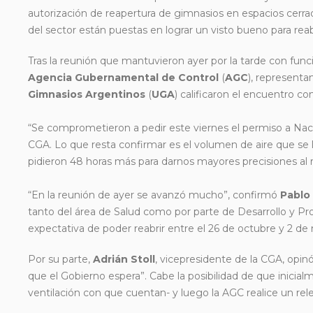
autorización de reapertura de gimnasios en espacios cerr
del sector están puestas en lograr un visto bueno para rea
Tras la reunión que mantuvieron ayer por la tarde con funci
Agencia Gubernamental de Control
(
AGC
), representa
Gimnasios Argentinos
(
UGA
) calificaron el encuentro co
“Se comprometieron a pedir este viernes el permiso a Naci
CGA. Lo que resta confirmar es el volumen de aire que se le
pidieron 48 horas más para darnos mayores precisiones al 
“En la reunión de ayer se avanzó mucho”, confirmó
Pablo
tanto del área de Salud como por parte de Desarrollo y 
expectativa de poder reabrir entre el 26 de octubre y 2 de
Por su parte,
Adrián Stoll
, vicepresidente de la CGA, opi
que el Gobierno espera”. Cabe la posibilidad de que inicia
ventilación con que cuentan- y luego la AGC realice un re