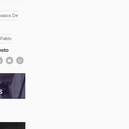
asios De
Pablo
esto