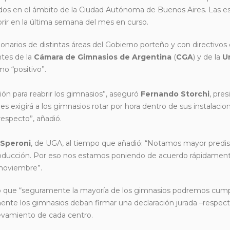
ados en el ámbito de la Ciudad Autónoma de Buenos Aires. Las e
brir en la última semana del mes en curso.
onarios de distintas áreas del Gobierno porteño y con directivos 
ntes de la
Cámara de Gimnasios de Argentina
(
CGA
) y de la
U
mo “positivo”.
ón para reabrir los gimnasios”, aseguró
Fernando Storchi
, pres
s exigirá a los gimnasios rotar por hora dentro de sus instalacio
respecto”, añadió.
 Speroni
, de UGA, al tiempo que añadió: “Notamos mayor predis
Producción. Por eso nos estamos poniendo de acuerdo rápidament
 noviembre”.
nó que “seguramente la mayoría de los gimnasios podremos cumpl
lmente los gimnasios deban firmar una declaración jurada –respect
levamiento de cada centro.