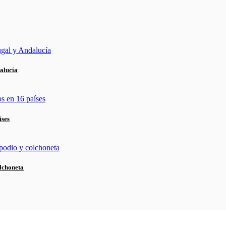
alucía
íses
lchoneta