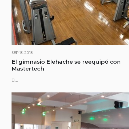
SEP 13, 2018
El gimnasio Elehache se reequipó con
Mastertech
El...