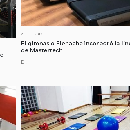
AGO 5, 2019
El gimnasio Elehache incorporó la lín
de Mastertech
vo
El...