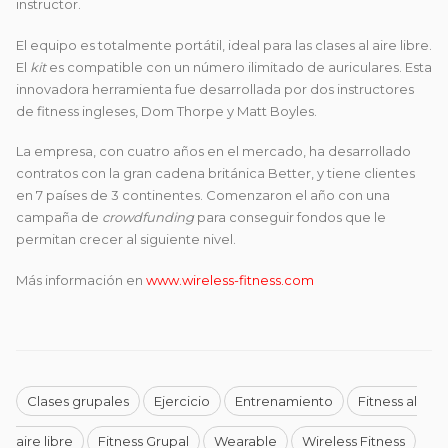
instructor.
El equipo es totalmente portátil, ideal para las clases al aire libre.
El
kit
es compatible con un número ilimitado de auriculares. Esta
innovadora herramienta fue desarrollada por dos instructores
de fitness ingleses, Dom Thorpe y Matt Boyles.
La empresa, con cuatro años en el mercado, ha desarrollado
contratos con la gran cadena británica Better, y tiene clientes
en 7 países de 3 continentes. Comenzaron el año con una
campaña de
crowdfunding
para conseguir fondos que le
permitan crecer al siguiente nivel.
Más información en
www.wireless-fitness.com
Clases grupales
Ejercicio
Entrenamiento
Fitness al
aire libre
Fitness Grupal
Wearable
Wireless Fitness