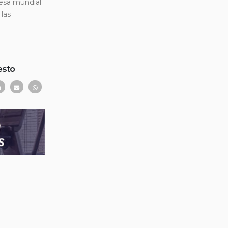
resa mundial
 las
esto