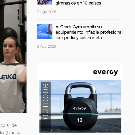
gimnasios en 16 países
7 Ago, 2026
AirTrack Gym amplía su
equipamiento inflable profesional
con podio y colchoneta
6 Ago, 2026
colar de
lia (Dansk