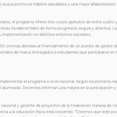
usca promover hábitos saludables y una mejor alfabetización f
rario), el programa ofrece tres cursos gratuitos de entre cuatro y
nicas fundamentales de forma progresiva, segura y atractiva. L
su implementación en distintos entornos escolares.
.000 coronas danesas al financiamiento de un puesto de gestor 
nales de marca entregados a estudiantes que participaron en l
plementar el programa a nivel nacional. Según los primeros rep
a el alumnado. Docentes informan una mejora en la participación y
o nacional y gerente de proyectos de la Federación Danesa de Halt
uerza a la educación física está creciendo. “Creemos que este pr