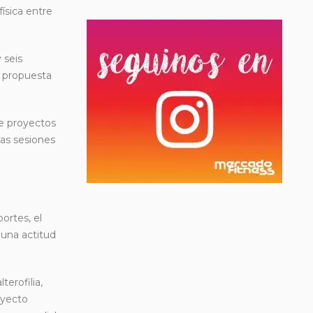
ísica entre
 seis
a propuesta
de proyectos
as sesiones
ortes, el
 una actitud
erofilia,
oyecto