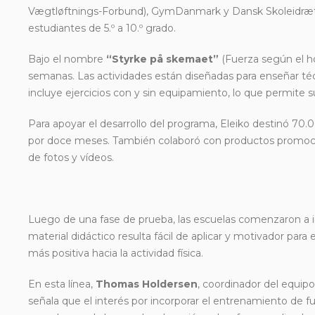
Vægtløftnings-Forbund), GymDanmark y Dansk Skoleidræt, b
estudiantes de 5.º a 10.º grado.
Bajo el nombre
“Styrke på skemaet”
(Fuerza según el ho
semanas. Las actividades están diseñadas para enseñar téc
incluye ejercicios con y sin equipamiento, lo que permite 
Para apoyar el desarrollo del programa, Eleiko destinó 70
por doce meses. También colaboró con productos promocio
de fotos y vídeos.
Luego de una fase de prueba, las escuelas comenzaron a im
material didáctico resulta fácil de aplicar y motivador par
más positiva hacia la actividad física.
En esta línea,
Thomas Holdersen
, coordinador del equip
señala que el interés por incorporar el entrenamiento de f