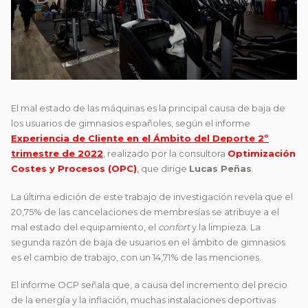
El mal estado de las máquinas es la principal causa de baja de
los usuarios de gimnasios españoles, según el informe
Experiencia de Cliente en el Ámbito del Deporte 2º
trimestre de 2022
, realizado por la consultora
Optimización
Costes y Procesos (OPC)
,
que dirige
Lucas Peñas
.
La última edición de este trabajo de investigación revela que el
20,75% de las cancelaciones de membresías se atribuye a el
mal estado del equipamiento, el
confort
y la limpieza. La
segunda razón de baja de usuarios en el ámbito de gimnasios
es el cambio de trabajo, con un 14,71% de las menciones.
El informe OCP señala que, a causa del incremento del precio
de la energía y la inflación, muchas instalaciones deportivas