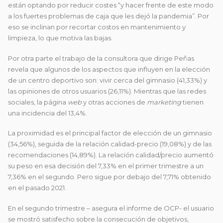
están optando por reducir costes “y hacer frente de este modo
a los fuertes problemas de caja que les dejó la pandemia”. Por
eso se inclinan por recortar costos en mantenimiento y
limpieza, lo que motiva las bajas.
Por otra parte el trabajo de la consultora que dirige Peñas
revela que algunos de los aspectos que influyen en la elección
de un centro deportivo son: vivir cerca del gimnasio (41,33%) y
las opiniones de otros usuarios (26,11%). Mientras que las redes
sociales, la página
web
y otras acciones de
marketing
tienen
una incidencia del 13,4%.
La proximidad es el principal factor de elección de un gimnasio
(34,56%), seguida de la relación calidad-precio (19,08%) y de las
recomendaciones (14,89%). La relación calidad/precio aumentó
su peso en esa decisión del 7,33% en el primer trimestre a un
7,36% en el segundo. Pero sigue por debajo del 7,71% obtenido
en el pasado 2021.
En el segundo trimestre – asegura el informe de OCP- el usuario
se mostró satisfecho sobre la consecución de objetivos,