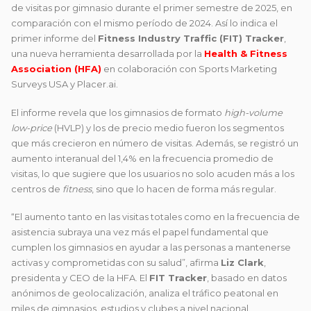
de visitas por gimnasio durante el primer semestre de 2025, en
comparación con el mismo período de 2024. Así lo indica el
primer informe del
Fitness Industry Traffic (FIT) Tracker
,
una nueva herramienta desarrollada por la
Health & Fitness
Association (HFA)
en colaboración con Sports Marketing
Surveys USA y Placer.ai.
El informe revela que los gimnasios de formato
high-volume
low-price
(HVLP) y los de precio medio fueron los segmentos
que más crecieron en número de visitas. Además, se registró un
aumento interanual del 1,4% en la frecuencia promedio de
visitas, lo que sugiere que los usuarios no solo acuden más a los
centros de
fitness
, sino que lo hacen de forma más regular.
“El aumento tanto en las visitas totales como en la frecuencia de
asistencia subraya una vez más el papel fundamental que
cumplen los gimnasios en ayudar a las personas a mantenerse
activas y comprometidas con su salud”, afirma
Liz Clark
,
presidenta y CEO de la HFA. El
FIT Tracker
, basado en datos
anónimos de geolocalización, analiza el tráfico peatonal en
miles de gimnasios, estudios y clubes a nivel nacional.