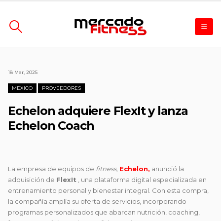
18 Mar, 2025
MÉXICO
PROVEEDORES
Echelon adquiere FlexIt y lanza
Echelon Coach
La empresa de equipos de
fitness,
Echelon,
anunció la
adquisición de
FlexIt
, una plataforma digital especializada en
entrenamiento personal y bienestar integral. Con esta compra,
la compañía amplía su oferta de servicios, incorporando
programas personalizados que abarcan nutrición, coaching,