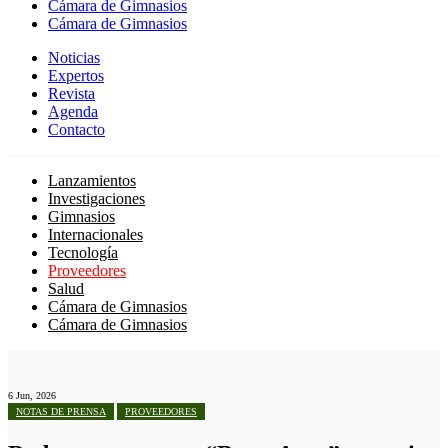
Cámara de Gimnasios
Cámara de Gimnasios
Noticias
Expertos
Revista
Agenda
Contacto
Lanzamientos
Investigaciones
Gimnasios
Internacionales
Tecnología
Proveedores
Salud
Cámara de Gimnasios
Cámara de Gimnasios
6 Jun, 2026
NOTAS DE PRENSA
PROVEEDORES