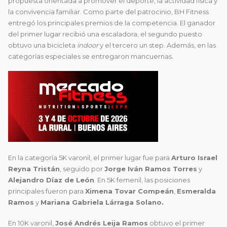
propuesta orientada a promover el deporte, la actividad física y
la convivencia familiar. Como parte del patrocinio, BH Fitness
entregó los principales premios de la competencia. El ganador
del primer lugar recibió una escaladora, el segundo puesto
obtuvo una bicicleta
indoor
y el tercero un step. Además, en las
categorías especiales se entregaron mancuernas.
En la categoría 5K varonil, el primer lugar fue para
Arturo Israel
Reyna Tristán
, seguido por
Jorge Iván Ramos Torres
y
Alejandro Díaz de León
. En 5K femenil, las posiciones
principales fueron para
Ximena Tovar Compeán
,
Esmeralda
Ramos
y
Mariana Gabriela Lárraga Solano.
En 10K varonil,
José Andrés Leija Ramos
obtuvo el primer