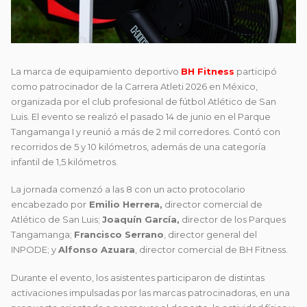
La marca de equipamiento deportivo
BH Fitness
participó
como patrocinador de la Carrera Atleti 2026 en México,
organizada por el club profesional de fútbol Atlético de San
Luis. El evento se realizó el pasado 14 de junio en el Parque
Tangamanga I y reunió a más de 2 mil corredores. Contó con
recorridos de 5 y 10 kilómetros, además de una categoría
infantil de 1,5 kilómetros.
La jornada comenzó a las 8 con un acto protocolario
encabezado por
Emilio Herrera,
director comercial de
Atlético de San Luis;
Joaquín García,
director de los Parques
Tangamanga;
Francisco Serrano
, director general del
INPODE; y
Alfonso Azuara
, director comercial de BH Fitness.
Durante el evento, los asistentes participaron de distintas
activaciones impulsadas por las marcas patrocinadoras, en una