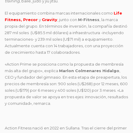
training,
baile, judo y jiu jitsu.
El equipamiento combina marcas internacionales como
Life
Fitness,
Precor
y
Gravity
, junto con
M-Fitness
, la marca
propia del grupo. En términos de inversión, la compañía destinó
287 mil soles (U$85.5 mil dólares) a infraestructura -incluyendo
terminaciones- y 239 mil soles (U$71 mil) a equipamiento.
Actualmente cuenta con 14 trabajadores, con una proyección
de crecimiento hasta 17 colaboradores.
«Action Prime se posiciona como la propuesta de membresía
más alta del grupo», explica
Marlon Colmenares Hidalgo
,
CEO y fundador del gimnasio. En esta etapa de preapertura, los
precios de membresía son: 900 soles (U$268) por 12 meses, 600
soles (U$179) por 6 meses y 400 soles (U$120) por 3 meses. «La
propuesta de valor se apoya en tres ejes: innovación, resultados
y comunidad», remarca.
Action Fitness nació en 2022 en Sullana. Tras el cierre del primer