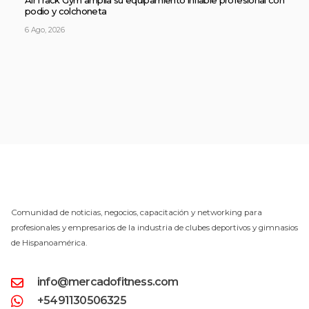
AirTrack Gym amplía su equipamiento inflable profesional con
podio y colchoneta
6 Ago, 2026
Comunidad de noticias, negocios, capacitación y networking para
profesionales y empresarios de la industria de clubes deportivos y gimnasios
de Hispanoamérica.
info@mercadofitness.com
+5491130506325