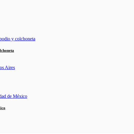
lchoneta
xico