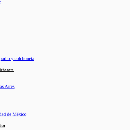
e
lchoneta
xico