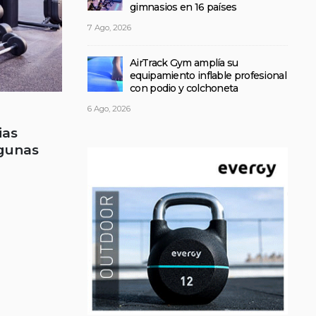
gimnasios en 16 países
7 Ago, 2026
AirTrack Gym amplía su
equipamiento inflable profesional
con podio y colchoneta
6 Ago, 2026
ias
lgunas