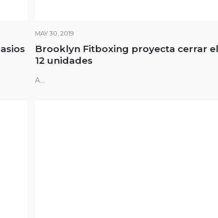
MAY 30, 2019
asios
Brooklyn Fitboxing proyecta cerrar e
12 unidades
A...