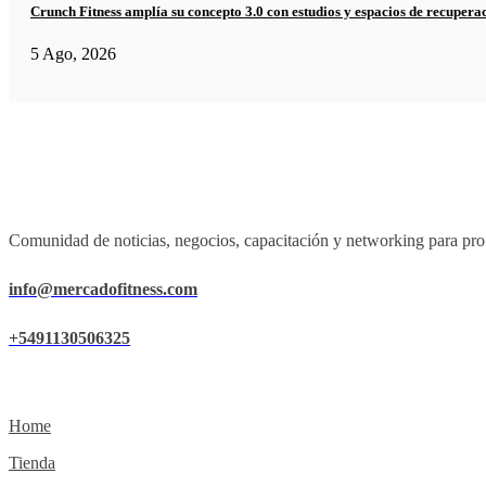
Crunch Fitness amplía su concepto 3.0 con estudios y espacios de recupera
5 Ago, 2026
Comunidad de noticias, negocios, capacitación y networking para prof
info@mercadofitness.com
+5491130506325
Home
Tienda