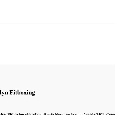
lyn Fitboxing
lyn Fitboxing
ubicada en Barrio Norte, en la calle Austria 2401. Cue