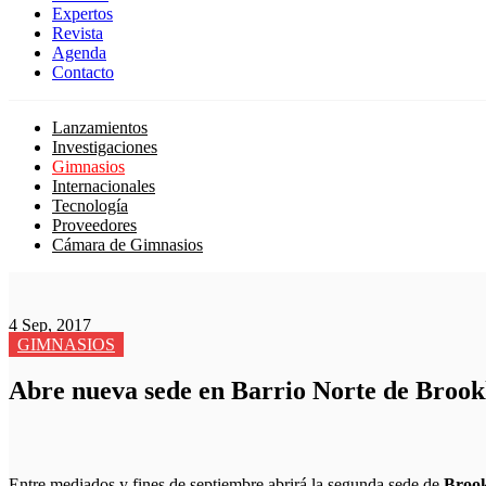
Expertos
Revista
Agenda
Contacto
Lanzamientos
Investigaciones
Gimnasios
Internacionales
Tecnología
Proveedores
Cámara de Gimnasios
4 Sep, 2017
GIMNASIOS
Abre nueva sede en Barrio Norte de Brook
Entre mediados y fines de septiembre abrirá la segunda sede de
Brook