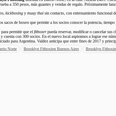
rueba a 350 pesos, más guantes y vendas de regalo. Próximamente lanza
xeo,
kickboxing
y
muay thai
sin contacto, con entrenamiento funcional de 
os sacos de boxeo que permite a los socios conocer la potencia, tiempo 
 para permitir que el
fitboxer
pueda reservar, modificar o cancelar sus cl
 cuenta con 300 socios. En el nuevo local aspiramos a lograr ese númer
uiciado para Argentina. Valdez anticipa que entre fines de 2017 y princ
rrio Norte
Brooklyn Fitboxing Buenos Aires
Brooklyn Fitboxi