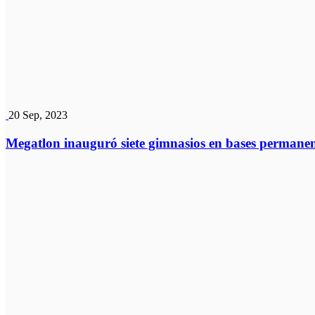
20 Sep, 2023
Megatlon inauguró siete gimnasios en bases permanen