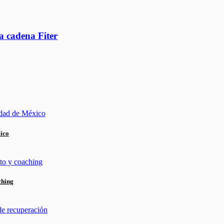
a cadena Fiter
xico
ching