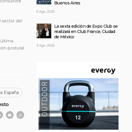
 consultora
Buenos Aires
6 Ago, 2026
 sector del
La sexta edición de Expo Club se
realizará en Club France, Ciudad
de México
 última
5 Ago, 2026
ión postural
ss España
esto