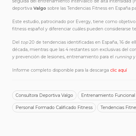
seguida del entrenamiento interválico de alta intensidad (
deportiva
Valgo
sobre las Tendencias Fitness en España pa
Este estudio, patrocinado por Evergy, tiene como objetivos 
fitness español y diferenciar cuáles pueden considerarse
Del
top
20 de tendencias identificadas en España, 16 de ell
década, mientras que las 4 restantes son exclusivas del c
y prevención de lesiones, entrenamiento para el
running
y 
Informe completo disponible para la descarga
clic aquí
Consultora Deportiva Valgo
Entrenamiento Funcional
Personal Formado Calificado Fitness
Tendencias Fitn