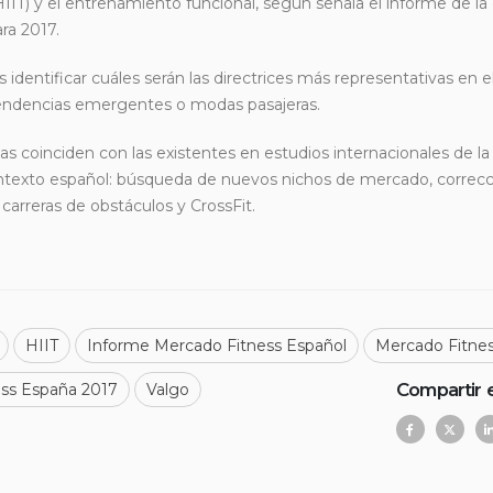
HIIT) y el entrenamiento funcional, según señala el informe de la
ra 2017.
identificar cuáles serán las directrices más representativas en el
 tendencias emergentes o modas pasajeras.
as coinciden con las existentes en estudios internacionales de la
ontexto español: búsqueda de nuevos nichos de mercado, correcc
carreras de obstáculos y CrossFit.
HIIT
Informe Mercado Fitness Español
Mercado Fitne
Compartir 
ess España 2017
Valgo