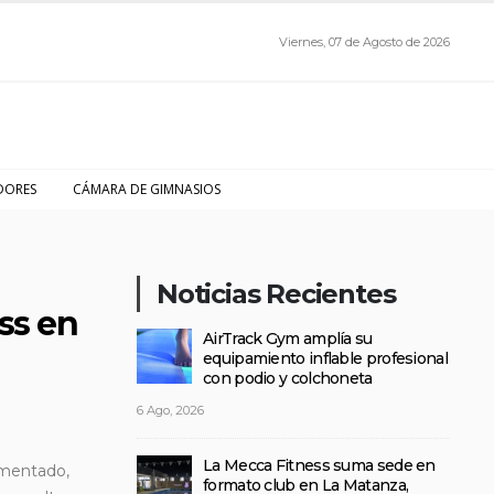
Viernes, 07 de Agosto de 2026
DORES
CÁMARA DE GIMNASIOS
Noticias Recientes
ss en
AirTrack Gym amplía su
equipamiento inflable profesional
con podio y colchoneta
6 Ago, 2026
La Mecca Fitness suma sede en
rimentado,
formato club en La Matanza,