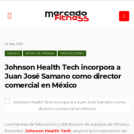
23 Sep, 2025
MÉXICO
NOTAS DE PRENSA
PROVEEDORES
Johnson Health Tech incorpora a
Juan José Samano como director
comercial en México
La empresa de fabricación y distribución de equipos de
fitness
y
bienestar,
Johnson Health Tech
, anunció la incorporación de