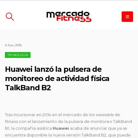
4 Jun, 2015
TECNOLOGÍA
Huawei lanzó la pulsera de
monitoreo de actividad física
TalkBand B2
Tras incursionar en 2014 en el mercado de los
wearable
de
fitness con el lanzamiento de la pulsera de monitoreo TalkBand
B1, la compañía
asiática
Huawei
acaba de anunciar que ya se
encuentra disponible la nueva versión TalkBand B2, que puede