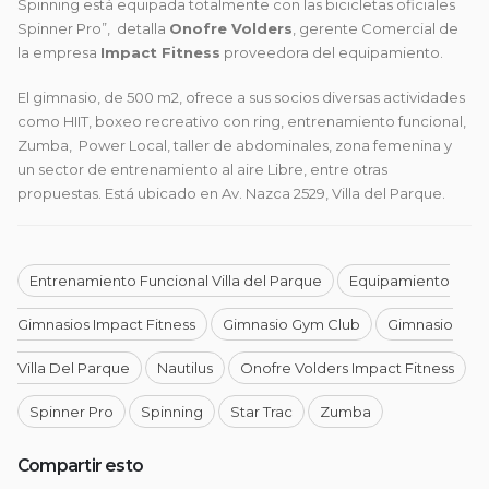
Spinning está equipada totalmente con las bicicletas oficiales
Spinner Pro”, detalla
Onofre Volders
, gerente Comercial de
la empresa
Impact Fitness
proveedora del equipamiento.
El gimnasio, de 500 m2, ofrece a sus socios diversas actividades
como HIIT, boxeo recreativo con ring, entrenamiento funcional,
Zumba, Power Local, taller de abdominales, zona femenina y
un sector de entrenamiento al aire Libre, entre otras
propuestas. Está ubicado en Av. Nazca 2529, Villa del Parque.
Entrenamiento Funcional Villa del Parque
Equipamiento
Gimnasios Impact Fitness
Gimnasio Gym Club
Gimnasio
Villa Del Parque
Nautilus
Onofre Volders Impact Fitness
Spinner Pro
Spinning
Star Trac
Zumba
Compartir esto