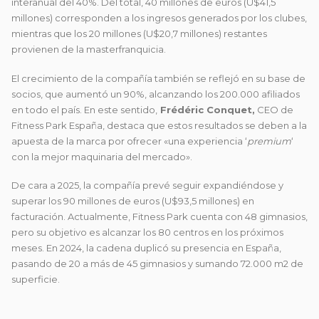
interanual del 40%. Del total, 40 millones de euros (U$41,5
millones) corresponden a los ingresos generados por los clubes,
mientras que los 20 millones (U$20,7 millones) restantes
provienen de la masterfranquicia.
El crecimiento de la compañía también se reflejó en su base de
socios, que aumentó un 90%, alcanzando los 200.000 afiliados
en todo el país. En este sentido,
Frédéric Conquet,
CEO de
Fitness Park España, destaca que estos resultados se deben a la
apuesta de la marca por ofrecer «una experiencia ‘
premium
‘
con la mejor maquinaria del mercado».
De cara a 2025, la compañía prevé seguir expandiéndose y
superar los 90 millones de euros (U$93,5 millones) en
facturación. Actualmente, Fitness Park cuenta con 48 gimnasios,
pero su objetivo es alcanzar los 80 centros en los próximos
meses. En 2024, la cadena duplicó su presencia en España,
pasando de 20 a más de 45 gimnasios y sumando 72.000 m2 de
superficie.