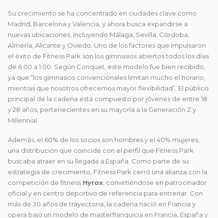
Su crecimiento se ha concentrado en ciudades clave como
Madrid, Barcelona y Valencia, y ahora busca expandirse a
nuevas ubicaciones, incluyendo Málaga, Sevilla, Córdoba,
Almería, Alicante y Oviedo. Uno de los factores que impulsaron
el éxito de Fitness Park son los gimnasios abiertos todos los días
de 6:00 a 1:00. Según Conquet, este modelo fue bien recibido,
ya que “los gimnasios convencionales limitan mucho el horario,
mientras que nosotros ofrecemos mayor flexibilidad”. El público
principal de la cadena está compuesto por jóvenes de entre 18
y 28 años, pertenecientes en su mayoría a la Generación Z y
Millennial.
Además, el 60% de los socios son hombres y el 40% mujeres,
una distribución que coincide con el perfil que Fitness Park
buscaba atraer en su llegada a España. Como parte de su
estrategia de crecimiento, Fitness Park cerró una alianza con la
competición de fitness
Hyrox
, convirtiéndose en patrocinador
oficial y en centro deportivo de referencia para entrenar. Con
más de 30 años de trayectoria, la cadena nació en Francia y
opera bajo un modelo de masterfranquicia en Francia, España y