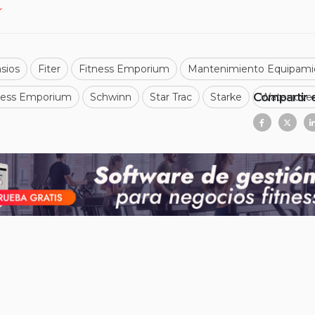
r
sios
Fiter
Fitness Emporium
Mantenimiento Equipami
Compartir 
tness Emporium
Schwinn
Star Trac
Starke
Waterrove