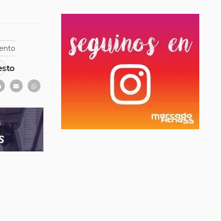
ento
esto
r