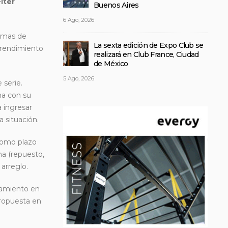
Fiter
Buenos Aires
6 Ago, 2026
lemas de
La sexta edición de Expo Club se
l rendimiento
realizará en Club France, Ciudad
de México
5 Ago, 2026
 serie.
na con su
 ingresar
a situación.
como plazo
na (repuesto,
arreglo.
onamiento en
propuesta en