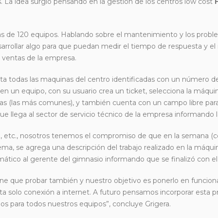
 La idea surgió pensando en la gestión de los centros low cost
más de 120 equipos. Hablando sobre el mantenimiento y los prob
desarrollar algo para que puedan medir el tiempo de respuesta y e
 ventas de la empresa.
lta todas las maquinas del centro identificadas con un número de
n un equipo, con su usuario crea un ticket, selecciona la máqui
llas (las más comunes), y también cuenta con un campo libre para
e llega al sector de servicio técnico de la empresa informando l
da, etc., nosotros tenemos el compromiso de que en la semana (
ema, se agrega una descripción del trabajo realizado en la máqui
ático al gerente del gimnasio informando que se finalizó con el 
o tiene que probar también y nuestro objetivo es ponerlo en funci
a solo conexión a internet. A futuro pensamos incorporar esta 
os para todos nuestros equipos”, concluye Grigera.