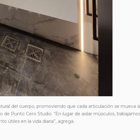
tural del cuerpo, promoviendo que cada articulación se mueva si
 de Punto Cero Studio. “En lugar de aislar músculos, trabajamo
o útiles en la vida diaria”, agrega.