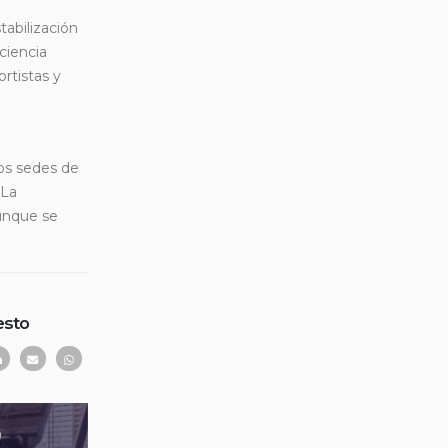
tabilización
ciencia
ortistas y
dos sedes de
 La
aunque se
esto