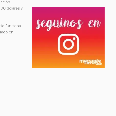
lación
000 dólares y
cio funciona
asado en