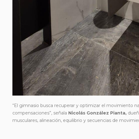
“El gimnasio busca recuperar y optimizar el movimiento na
compensaciones”, señala
Nicolás González Pianta,
dueño
musculares, alineación, equilibrio y secuencias de movimient