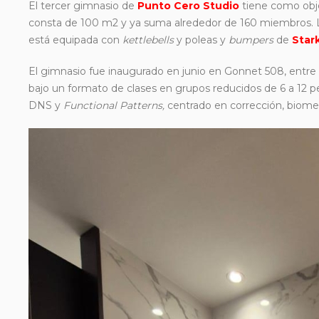
El tercer gimnasio de
Punto Cero Studio
tiene como obje
consta de 100 m2 y ya suma alrededor de 160 miembros. L
está equipada con
kettlebells
y poleas y
bumpers
de
Star
El gimnasio fue inaugurado en junio en Gonnet 508, entre 
bajo un formato de clases en grupos reducidos de 6 a 12 p
DNS y
Functional Patterns,
centrado en corrección, biomecá