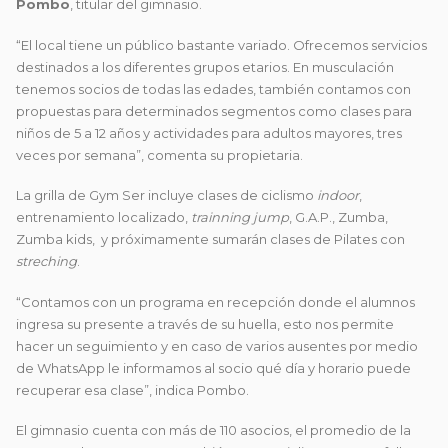
Pombo
, titular del gimnasio.
“El local tiene un público bastante variado. Ofrecemos servicios
destinados a los diferentes grupos etarios. En musculación
tenemos socios de todas las edades, también contamos con
propuestas para determinados segmentos como clases para
niños de 5 a 12 años y actividades para adultos mayores, tres
veces por semana”, comenta su propietaria.
La grilla de Gym Ser incluye clases de ciclismo
indoor
,
entrenamiento localizado,
trainning jump
, G.A.P., Zumba,
Zumba kids, y próximamente sumarán clases de Pilates con
streching
.
“Contamos con un programa en recepción donde el alumnos
ingresa su presente a través de su huella, esto nos permite
hacer un seguimiento y en caso de varios ausentes por medio
de WhatsApp le informamos al socio qué día y horario puede
recuperar esa clase”, indica Pombo.
El gimnasio cuenta con más de 110 asocios, el promedio de la