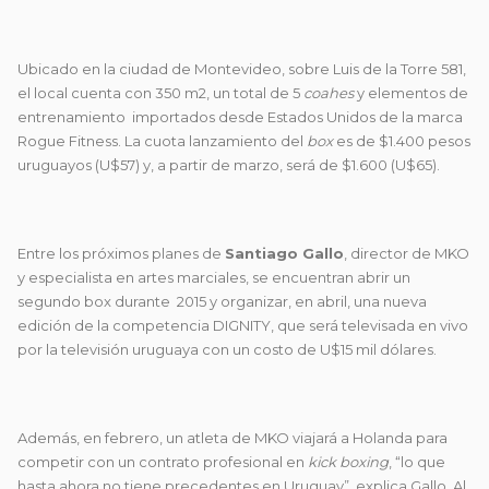
Ubicado en la ciudad de Montevideo, sobre Luis de la Torre 581,
el local cuenta con 350 m2, un total de 5
coahes
y elementos de
entrenamiento importados desde Estados Unidos de la marca
Rogue Fitness. La cuota lanzamiento del
box
es de $1.400 pesos
uruguayos (U$57) y, a partir de marzo, será de $1.600 (U$65).
Entre los próximos planes de
Santiago Gallo
, director de MKO
y especialista en artes marciales, se encuentran abrir un
segundo box durante 2015 y organizar, en abril, una nueva
edición de la competencia DIGNITY, que será televisada en vivo
por la televisión uruguaya con un costo de U$15 mil dólares.
Además, en febrero, un atleta de MKO viajará a Holanda para
competir con un contrato profesional en
kick boxing
, “lo que
hasta ahora no tiene precedentes en Uruguay”, explica Gallo. Al