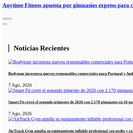
Anytime Fitness apuesta por gimnasios express para 
Noticias Recientes
Bodytone incorpora nuevos responsables comerciales para Portugal y And
7 Ago, 2026
Smart Fit cerró el segundo trimestre de 2026 con 2.170 gimnasios en 16 pa
7 Ago, 2026
AirTrack Gym amplía su equipamiento inflable profesional con podio y co