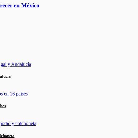
crecer en México
alucía
íses
lchoneta