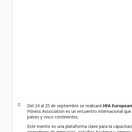
Del 24 al 25 de septiembre se realizará
HFA European
Fitness Association es un encuentro internacional que r
países y cinco continentes.
Este evento es una plataforma clave para la capacitaci
operadores de gimnasios, estudios
boutique
y empresa