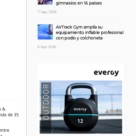
gimnasios en 16 países
7 Ago, 2026
AirTrack Gym amplía su
equipamiento inflable profesional
con podio y colchoneta
6 Ago, 2026
h &
más de 35
entre
es