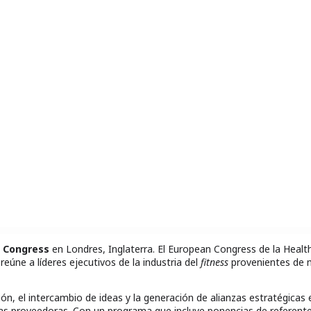
 Congress
en Londres, Inglaterra. El European Congress de la Healt
eúne a líderes ejecutivos de la industria del
fitness
provenientes de 
ón, el intercambio de ideas y la generación de alianzas estratégicas 
s proveedoras. Con un programa que incluye ponencias de referent